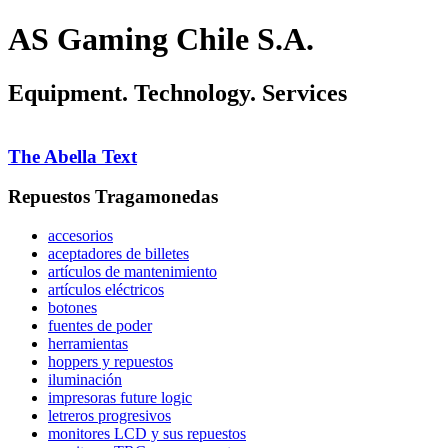
AS Gaming Chile S.A.
Equipment. Technology. Services
The Abella Text
Repuestos Tragamonedas
accesorios
aceptadores de billetes
artículos de mantenimiento
artículos eléctricos
botones
fuentes de poder
herramientas
hoppers y repuestos
iluminación
impresoras future logic
letreros progresivos
monitores LCD y sus repuestos