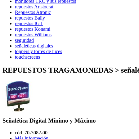
monitores TRC y sus repuestos
repuestos Aristocrat
Repuestos Atronic
repuestos Bally
repuestos IGT
repuestos Konami
repuestos Williams
seguridad
señaléticas digitales
toppers y torres de luces
touchscreens
REPUESTOS TRAGAMONEDAS > señalétic
Señalética Digital Mínimo y Máximo
cód. 70-3082-00
Más Información