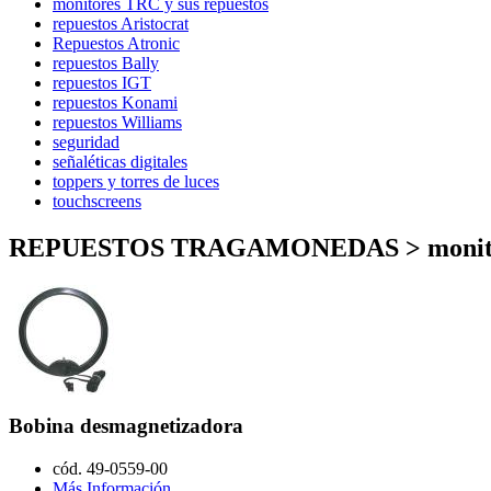
monitores TRC y sus repuestos
repuestos Aristocrat
Repuestos Atronic
repuestos Bally
repuestos IGT
repuestos Konami
repuestos Williams
seguridad
señaléticas digitales
toppers y torres de luces
touchscreens
REPUESTOS TRAGAMONEDAS > monitore
Bobina desmagnetizadora
cód. 49-0559-00
Más Información