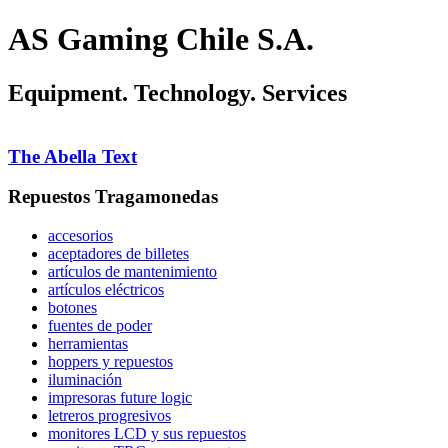
AS Gaming Chile S.A.
Equipment. Technology. Services
The Abella Text
Repuestos Tragamonedas
accesorios
aceptadores de billetes
artículos de mantenimiento
artículos eléctricos
botones
fuentes de poder
herramientas
hoppers y repuestos
iluminación
impresoras future logic
letreros progresivos
monitores LCD y sus repuestos