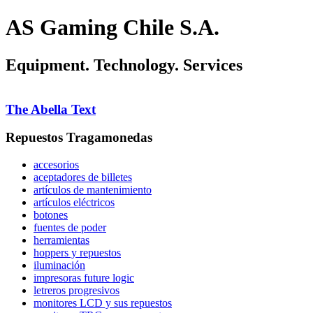
AS Gaming Chile S.A.
Equipment. Technology. Services
The Abella Text
Repuestos Tragamonedas
accesorios
aceptadores de billetes
artículos de mantenimiento
artículos eléctricos
botones
fuentes de poder
herramientas
hoppers y repuestos
iluminación
impresoras future logic
letreros progresivos
monitores LCD y sus repuestos