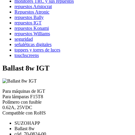
monitores TRC y sus repuestos
repuestos Aristocrat
Repuestos Atronic
repuestos Bally
repuestos IGT
repuestos Konami
repuestos Williams
seguridad
señaléticas digitales
toppers y torres de luces
touchscreens
Ballast 8w IGT
Para máquinas de IGT
Para lámparas F15T8
Polímero con fusible
0.62A, 25VDC
Compatible con RoHS
SUZOHAPP
Ballast 8w
cód. 70-0824-00